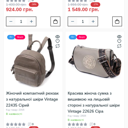
0
0
1 400.00 грн.
1 866.00 грн.
-34%
-17%
924.00 грн.
1 549.00 грн.
Хіт
Акція
Хіт
Акція
Жіночий компактний рюкзак
Красива жіноча сумка з
з натуральної шкіри Vintage
вишивкою на лицьовій
22435 Сірий
стороні з натуральної шкіри
Код товару: 22435
Vintage 22626 Сіра
В наявності
Код товару: 22626
В наявності
0
0