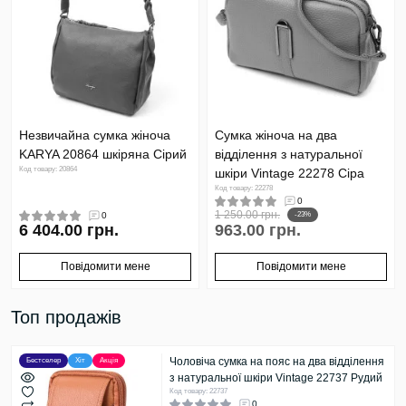
Незвичайна сумка жіноча
Сумка жіноча на два
KARYA 20864 шкіряна Сірий
відділення з натуральної
Код товару: 20864
шкіри Vintage 22278 Сіра
Код товару: 22278
0
1 250.00 грн.
0
-23%
6 404.00 грн.
963.00 грн.
Повідомити мене
Повідомити мене
Топ продажів
Чоловіча сумка на пояс на два відділення
Бестселер
Хіт
Акція
з натуральної шкіри Vintage 22737 Рудий
Код товару: 22737
0