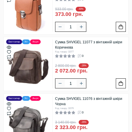
933.00 грн.
-60%
373.00 грн.
Сумка SHVIGEL 11077 з вінтажній шкіри
Бестселер
Хіт
Акція
Коричнева
Код товару: 11077
0
2 800.00 грн.
-26%
2 072.00 грн.
Сумка SHVIGEL 11076 з вінтажній шкіри
Бестселер
Хіт
Акція
Чорна
Код товару: 11076
0
3 140.00 грн.
-26%
2 323.00 грн.