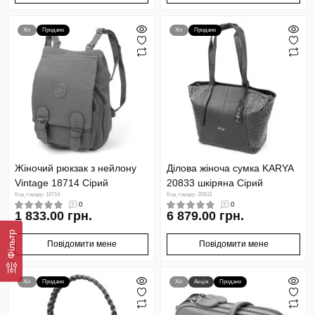
Хіт
Продано
Хіт
Продано
Жіночий рюкзак з нейлону
Ділова жіноча сумка KARYA
Vintage 18714 Сірий
20833 шкіряна Сірий
Код товару: 18714
Код товару: 20833
0
0
1 833.00 грн.
6 879.00 грн.
Фільтр
Повідомити мене
Повідомити мене
Хіт
Продано
Хіт
Акція
Продано