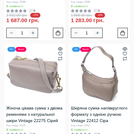
Код товару: 22098
Код товару: 22099
В наявності
В наявності
0
0
2 032.00 грн.
1 666.00 грн.
-17%
-23%
1 687.00 грн.
1 283.00 грн.
Хіт
Акція
Хіт
Акція
Жіноча цікава сумка з двома
Шкіряна сумка напівкруглого
ременями з натуральної
формату з однією ручкою
шкіри Vintage 22275 Сірий
Vintage 22412 Сіра
Код товару: 22275
Код товару: 22412
В наявності
В наявності