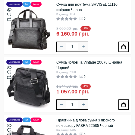
Сумка для ноутбука SHVIGEL 11110
Бестселер
Хіт
Акція
шкіряна Чорна
Код товару: 11110
0
8 000.00 грн.
-23%
6 160.00 грн.
Сумка чоловіча Vintage 20678 шкіряна
Бестселер
Хіт
Акція
Чорний
Код товару: 20678
0
1 244.00 грн.
-15%
1 057.00 грн.
Практична ділова сумка з якісного
Бестселер
Хіт
Акція
поліестеру FABRA 22585 Чорний
Код товару: 22585
0