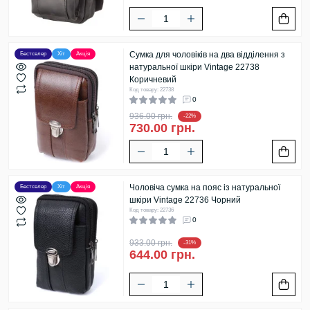
Сумка для чоловіків на два відділення з
Бестселер
Хіт
Акція
натуральної шкіри Vintage 22738
Коричневий
Код товару: 22738
0
936.00 грн.
-22%
730.00 грн.
Чоловіча сумка на пояс із натуральної
Бестселер
Хіт
Акція
шкіри Vintage 22736 Чорний
Код товару: 22736
0
933.00 грн.
-31%
644.00 грн.