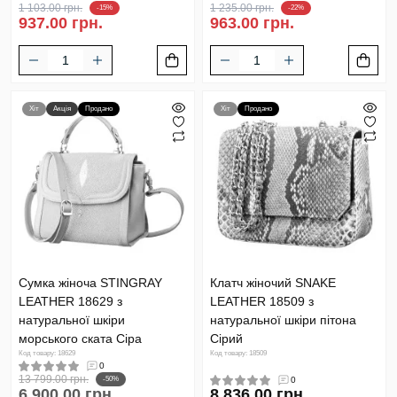
1 103.00 грн.
1 235.00 грн.
-15%
-22%
937.00 грн.
963.00 грн.
Хіт
Акція
Продано
Хіт
Продано
Сумка жіноча STINGRAY
Клатч жіночий SNAKE
LEATHER 18629 з
LEATHER 18509 з
натуральної шкіри
натуральної шкіри пітона
морського ската Сіра
Сірий
Код товару: 18629
Код товару: 18509
0
13 799.00 грн.
-50%
0
6 900.00 грн.
8 836.00 грн.