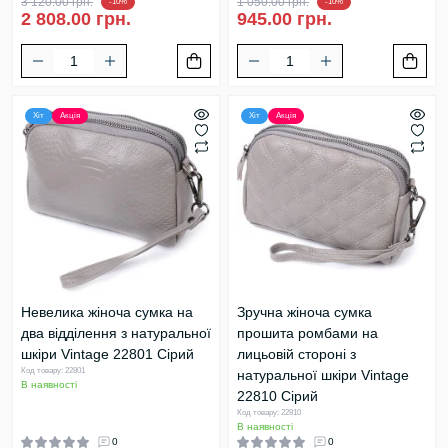
3 120.00 грн.
1 050.00 грн.
-10%
-10%
2 808.00 грн.
945.00 грн.
Хіт
Акція
Хіт
Акція
Невелика жіноча сумка на
Зручна жіноча сумка
два відділення з натуральної
прошита ромбами на
шкіри Vintage 22801 Сірий
лицьовій стороні з
Код товару: 22801
натуральної шкіри Vintage
В наявності
22810 Сірий
Код товару: 22810
В наявності
0
0