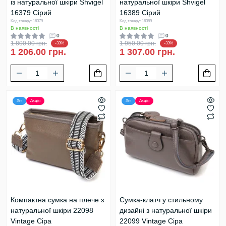
із натуральної шкіри Shvigel
натуральної шкіри Shvigel
16379 Сірий
16389 Сірий
Код товару: 16379
Код товару: 16389
В наявності
В наявності
0
0
1 800.00 грн.
1 950.00 грн.
-33%
-33%
1 206.00 грн.
1 307.00 грн.
Хіт
Акція
Хіт
Акція
Компактна сумка на плече з
Сумка-клатч у стильному
натуральної шкіри 22098
дизайні з натуральної шкіри
Vintage Сіра
22099 Vintage Сіра