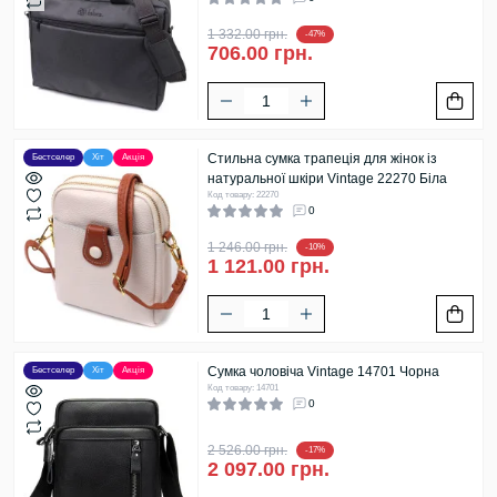
1 332.00 грн.
-47%
706.00 грн.
Стильна сумка трапеція для жінок із
Бестселер
Хіт
Акція
натуральної шкіри Vintage 22270 Біла
Код товару: 22270
0
1 246.00 грн.
-10%
1 121.00 грн.
Сумка чоловіча Vintage 14701 Чорна
Бестселер
Хіт
Акція
Код товару: 14701
0
2 526.00 грн.
-17%
2 097.00 грн.