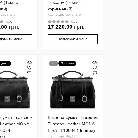
4 (Темно-
Tuscany (Темно-
вий)
коричневий)
: 1794_1_5
Код товару: 2072_1_5
0
0
.00 грн.
17 220.00 грн.
ідомити мене
Повідомити мене
одано
Хіт
Продано
сумка - саквояж
Шкіряна сумка - саквояж
 Leather MONA-
Tuscany Leather MONA-
10034
LISA TL10034 (Чорний)
ий)
Код товару: 34_1_2