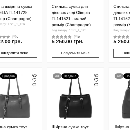
ча шкіряна сумка
Стильна сумка для
Стильна
LIA TL141728
ділових леді Olimpia
ділових 
ер (Champagne)
TL141521 - малий
TL14152
вару: 1728_1_126
розмір (Champagne)
розмір (
Код товару: 1521_1_126
Код товару
0
0
2.00 грн.
5 250.00 грн.
5 250.
Повідомити мене
Повідомити мене
Пов
Продано
Хіт
Продано
Хіт
Пр
яна сумка тоут
Шкіряна сумка тоут
Шкіряна 