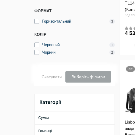
TL14
(Кон
ФОРМАТ
Код то
Горизонтальний
3
4 53
КОЛІР
Червоний
1
Чорний
2
Хіт
Скасувати
Виберіть фільтри
Категорії
Сумки
Lisb
шкір
Гаманці
Вели