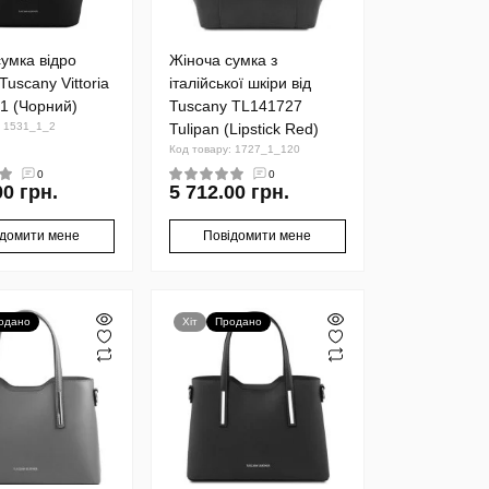
умка відро
Жіноча сумка з
Tuscany Vittoria
італійської шкіри від
1 (Чорний)
Tuscany TL141727
: 1531_1_2
Tulipan (Lipstick Red)
Код товару: 1727_1_120
0
0
00 грн.
5 712.00 грн.
ідомити мене
Повідомити мене
одано
Хіт
Продано