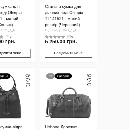
 сумка для
Стильна сумка для
леді Olimpia
ділових леді Olimpia
1 - малий
TL141521 - малий
Коньяк)
розмір (Червоний)
: 1521_1_6
Код товару: 1521_1_4
0
0
00 грн.
5 250.00 грн.
ідомити мене
Повідомити мене
одано
Хіт
Продано
сумка-відро
Lisbona Дорожня