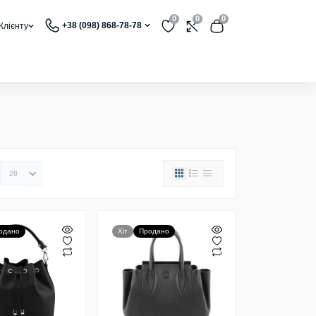
0
0
0
+38 (098) 868-78-78
Клієнту
одано
Хіт
Продано