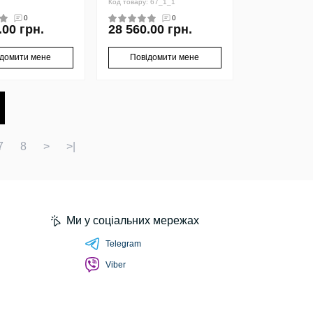
Код товару: 67_1_1
0
0
.00 грн.
28 560.00 грн.
ідомити мене
Повідомити мене
7
8
>
>|
Ми у соціальних мережах
Telegram
Viber