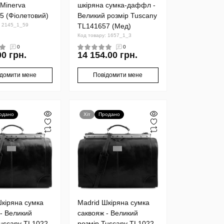
 Minerva
шкіряна сумка-даффл -
5 (Фіолетовий)
Великий розмір Tuscany
: 2145_1_59
TL141657 (Мед)
Код товару: 1657_1_3
0
0
00 грн.
14 154.00 грн.
ідомити мене
Повідомити мене
одано
Хіт
Продано
Шкіряна сумка
Madrid Шкіряна сумка
- Великий
саквояж - Великий
Tuscany TL1022
розмір Tuscany TL1022