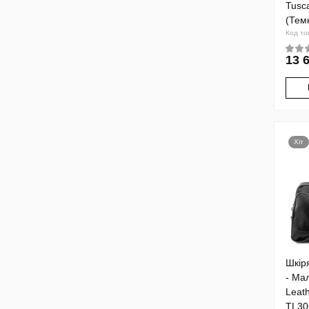
Tusc
(Тем
Код то
13 
Хіт
Шкір
- Ма
Leat
TL30