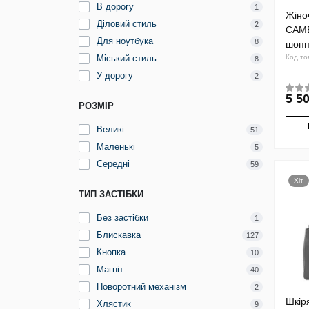
В дорогу
1
Жіно
Діловий стиль
2
CAME
Для ноутбука
8
шопп
Міський стиль
Код то
8
У дорогу
2
5 50
РОЗМІР
Великі
51
Маленькі
5
Середні
59
Хіт
ТИП ЗАСТІБКИ
Без застібки
1
Блискавка
127
Кнопка
10
Магніт
40
Поворотний механізм
2
Шкір
Хлястик
9