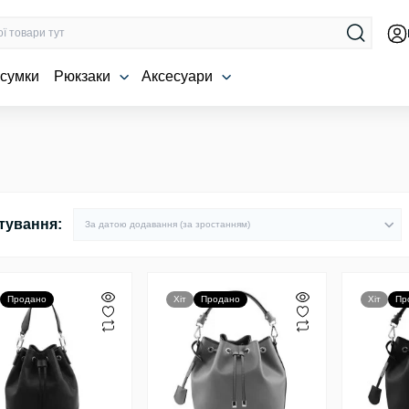
 сумки
Рюкзаки
Аксесуари
тування:
Продано
Хіт
Продано
Хіт
Пр