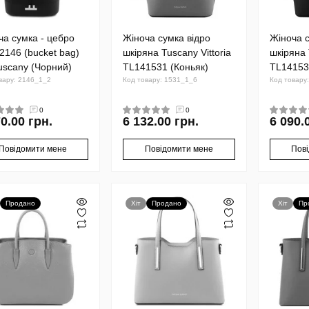
ча сумка - цебро
Жіноча сумка відро
Жіноча с
2146 (bucket bag)
шкіряна Tuscany Vittoria
шкіряна 
Tuscany (Чорний)
TL141531 (Коньяк)
TL14153
вару: 2146_1_2
Код товару: 1531_1_6
Код товару
0
0
0.00 грн.
6 132.00 грн.
6 090.
Повідомити мене
Повідомити мене
Пов
Продано
Хіт
Продано
Хіт
Пр