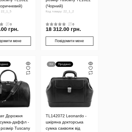
коричневий)
(Чорний)
: 22_1_5
Код товару: 22_1_2
0
0
.00 грн.
18 312.00 грн.
ідомити мене
Повідомити мене
одано
Хіт
Продано
ger Дорожня
TL142072 Leonardo -
 сумка-даффл -
шкіряна докторська
 розмір Tuscany
сумка саквояж від