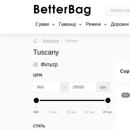
Сумки
Гаманці
Ремені
Дорожні
Виробник
Tuscany
Tuscany
Фільтр
Сор
ЦІНА
-
грн.
Хіт
966
8 тис.
15 тис.
22 тис.
29 тис.
СТАТЬ