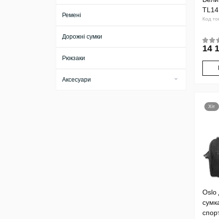
TL14
Ремені
Код то
Дорожні сумки
14 
Рюкзаки
Аксесуари
Бірки для багажу
Хіт
Брелоки
Візитниці
Ключниці
Косметички
Обкладинки
Oslo
Тревел-кейси
сумк
Футляри
спор