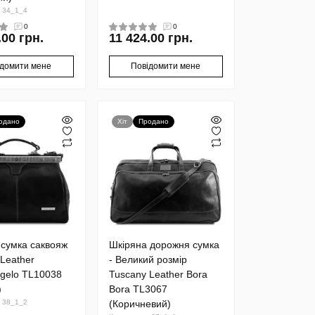
: 34_1_4
0
0
.00 грн.
11 424.00 грн.
ідомити мене
Повідомити мене
одано
Хіт
Продано
 сумка саквояж
Шкіряна дорожня сумка
Leather
- Великий розмір
ngelo TL10038
Tuscany Leather Bora
)
Bora TL3067
: 38_1_2
(Коричневий)