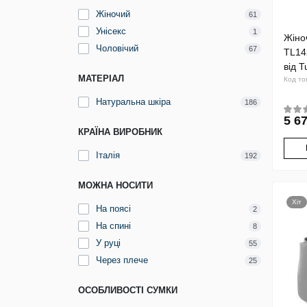
Жіночий
61
Унісекс
1
Жіно
Чоловічий
67
TL14
від 
МАТЕРІАЛ
Код то
Натуральна шкіра
186
5 67
КРАЇНА ВИРОБНИК
Італія
192
МОЖНА НОСИТИ
Хіт
На поясі
2
На спині
8
У руці
55
Через плече
25
ОСОБЛИВОСТІ СУМКИ