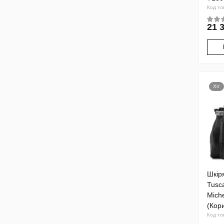
Код то
21 
Хіт
Шкір
Tusc
Mich
(Кор
Код то