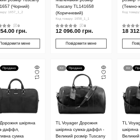
1657 (Чорний)
Tuscany TL141658
(Темно-
вару: 1657_1_2
(Коричневий)
Код товару
Код товару: 1658_1_1
0
0
154.00 грн.
12 096.00 грн.
18 312
Повідомити мене
Повідомити мене
Пов
Продано
Хіт
Продано
Хіт
Пр
 Дорожня шкіряна
TL Voyager Дорожня
TL Voya
а-даффл,
шкіряна сумка-даффл -
шкіряна
тивна сумка
Великий розмір Tuscany
Великий