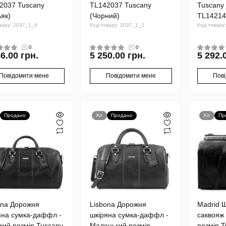
2037 Tuscany
TL142037 Tuscany
Tuscany
ьяк)
(Чорний)
TL14214
вару: 2037_1_6
Код товару: 2037_1_2
Код товару
0
0
6.00 грн.
5 250.00 грн.
5 292.
Повідомити мене
Повідомити мене
Пов
Продано
Хіт
Продано
Хіт
Пр
ona Дорожня
Lisbona Дорожня
Madrid 
яна сумка-даффл -
шкіряна сумка-даффл -
саквояж 
кий розмір Tuscany
Маленький розмір
розмір 