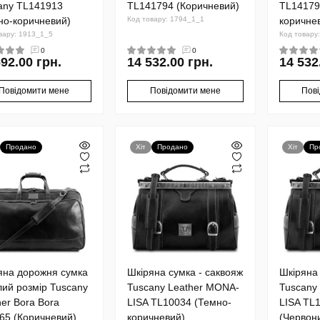
any TL141913
TL141794 (Коричневий)
TL14179
но-коричневий)
Код товару: 1794_1_1
коричне
вару: 1913_1_5
Код товару
0
0
692.00 грн.
14 532.00 грн.
14 532
Повідомити мене
Повідомити мене
Пов
Продано
Хіт
Продано
Хіт
Пр
яна дорожня сумка
Шкіряна сумка - саквояж
Шкіряна 
лий розмір Tuscany
Tuscany Leather MONA-
Tuscany
her Bora Bora
LISA TL10034 (Темно-
LISA TL
65 (Коричневий)
коричневий)
(Червон