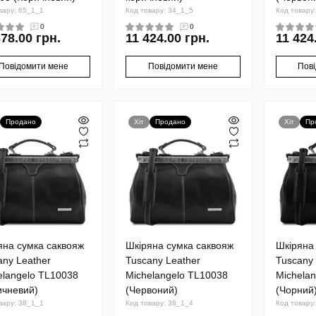
вару: 65_1_1
Код товару: 34_1_5
Код товару
0
0
378.00 грн.
11 424.00 грн.
11 424
Повідомити мене
Повідомити мене
Пов
Продано
Хіт
Продано
Хіт
Пр
яна сумка саквояж
Шкіряна сумка саквояж
Шкіряна
any Leather
Tuscany Leather
Tuscany 
elangelo TL10038
Michelangelo TL10038
Michela
ичневий)
(Червоний)
(Чорний
вару: 38_1_1
Код товару: 38_1_4
Код товару