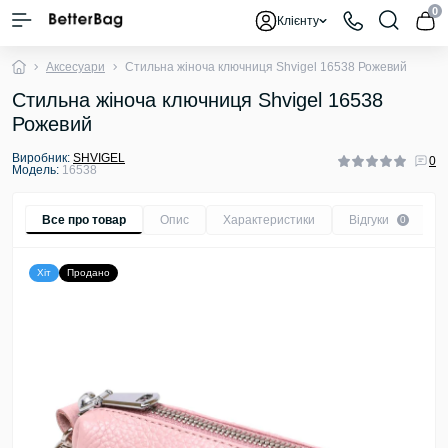
0
Клієнту
Аксесуари
Стильна жіноча ключниця Shvigel 16538 Рожевий
Стильна жіноча ключниця Shvigel 16538
Рожевий
Виробник:
SHVIGEL
0
Модель:
16538
Все про товар
Опис
Характеристики
Відгуки
0
Хіт
Продано