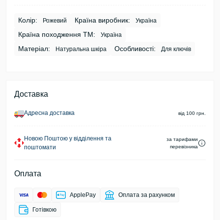
Колір:
Країна виробник:
Рожевий
Україна
Країна походження ТМ:
Україна
Матеріал:
Особливості:
Натуральна шкіра
Для ключів
Доставка
Адресна доставка
від 100 грн.
Новою Поштою у відділення та
за тарифами
поштомати
перевізника
Оплата
ApplePay
Оплата за рахунком
Готівкою