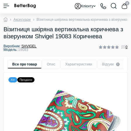
0
Клієнту
Аксесуари
Візитниця шкіряна вертикальна коричнева з візерунком
Візитниця шкіряна вертикальна коричнева з
візерунком Shvigel 19083 Коричнева
Виробник:
SHVIGEL
0
Модель:
19083
Все про товар
Опис
Характеристики
Відгуки
0
Хіт
Продано