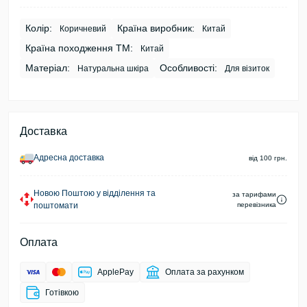
Колір:
Країна виробник:
Коричневий
Китай
Країна походження ТМ:
Китай
Матеріал:
Особливості:
Натуральна шкіра
Для візиток
Доставка
Адресна доставка
від 100 грн.
Новою Поштою у відділення та
за тарифами
поштомати
перевізника
Оплата
ApplePay
Оплата за рахунком
Готівкою