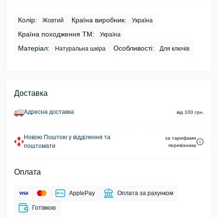
Колір:
Країна виробник:
Жовтий
Україна
Країна походження ТМ:
Україна
Матеріал:
Особливості:
Натуральна шкіра
Для ключів
Доставка
Адресна доставка
від 100 грн.
Новою Поштою у відділення та
за тарифами
поштомати
перевізника
Оплата
ApplePay
Оплата за рахунком
Готівкою