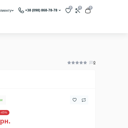
0
0
0
+38 (098) 868-78-78
лиенту
0
ии
-45%
грн.