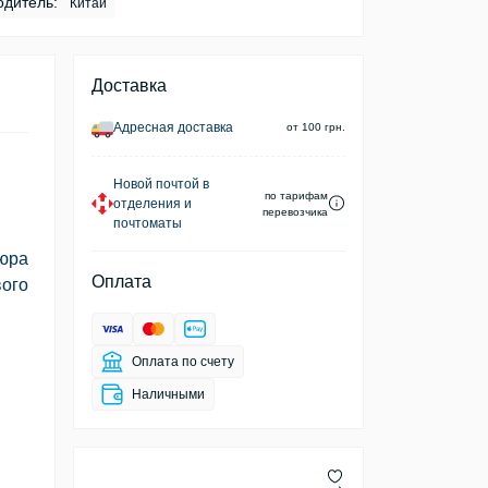
одитель:
Китай
Доставка
Адресная доставка
от 100 грн.
Новой почтой в
по тарифам
отделения и
перевозчика
почтоматы
пюра
Оплата
ого
Оплата по счету
Наличными