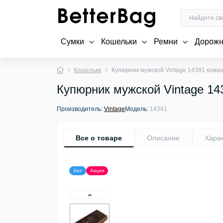
Сумки
Кошельки
Ремни
Дорожн
Кошельки
Купюрник мужской Vintage 14381 кож
Купюрник мужской Vintage 1
Производитель:
Vintage
Модель:
14381
Все о товаре
Описание
Хара
Хит
Акция