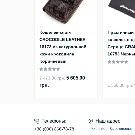
Кошелек-клатч
Практичный
CROCODILE LEATHER
кошелек в д
18173 из натуральной
Сердце GRA
кожи крокодила
16753 Черн
Коричневый
5 605.00
7 473.00 грн.
грн.
1 350.00 грн.
Телефоны:
Наш адрес
+38 (098) 868-78-78
г. Киев, пер. Высоковольтн