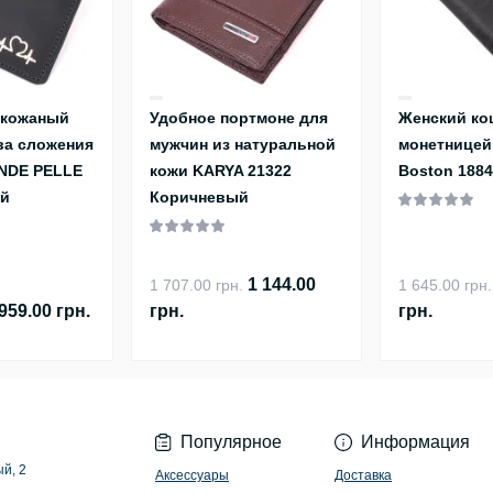
 кожаный
Удобное портмоне для
Женский ко
ва сложения
мужчин из натуральной
монетницей
NDE PELLE
кожи KARYA 21322
Boston 188
ый
Коричневый
1 144.00
1 707.00 грн.
1 645.00 грн.
959.00 грн.
грн.
грн.
Популярное
Информация
ый, 2
Аксессуары
Доставка