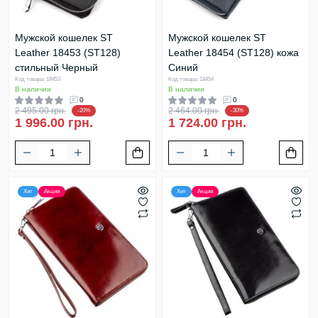
Мужской кошелек ST
Мужской кошелек ST
Leather 18453 (ST128)
Leather 18454 (ST128) кожа
стильный Черный
Синий
Код товара: 18453
Код товара: 18454
В наличии
В наличии
0
0
2 495.00 грн.
2 464.00 грн.
-20%
-30%
1 996.00 грн.
1 724.00 грн.
Хит
Акция
Хит
Акция