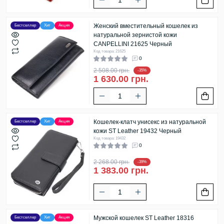
Женский вместительный кошелек из
Бестселлер
Хит
Акция
натуральной зернистой кожи
CANPELLINI 21625 Черный
Код товара: 21625
0
2 508.00 грн.
-35%
1 630.00 грн.
Кошелек-клатч унисекс из натуральной
Бестселлер
Хит
Акция
кожи ST Leather 19432 Черный
Код товара: 19432
0
2 268.00 грн.
-39%
1 383.00 грн.
Мужской кошелек ST Leather 18316
Бестселлер
Хит
Акция