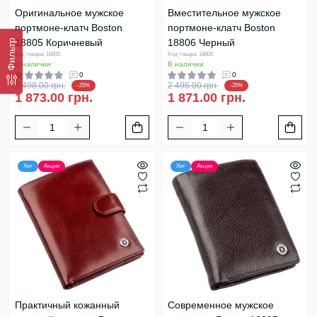
Оригинальное мужское
Вместительное мужское
портмоне-клатч Boston
портмоне-клатч Boston
18805 Коричневый
18806 Черный
Фильтр
Код товара: 18805
Код товара: 18806
В наличии
В наличии
0
0
2 498.00 грн.
2 495.00 грн.
-25%
-25%
1 873.00 грн.
1 871.00 грн.
Хит
Акция
Хит
Акция
Практичный кожанный
Современное мужское