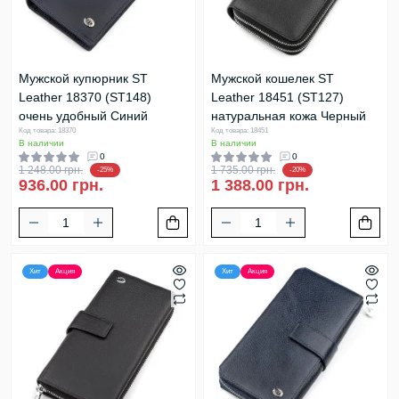
Мужской купюрник ST
Мужской кошелек ST
Leather 18370 (ST148)
Leather 18451 (ST127)
очень удобный Синий
натуральная кожа Черный
Код товара: 18370
Код товара: 18451
В наличии
В наличии
0
0
1 248.00 грн.
1 735.00 грн.
-25%
-20%
936.00 грн.
1 388.00 грн.
Хит
Акция
Хит
Акция