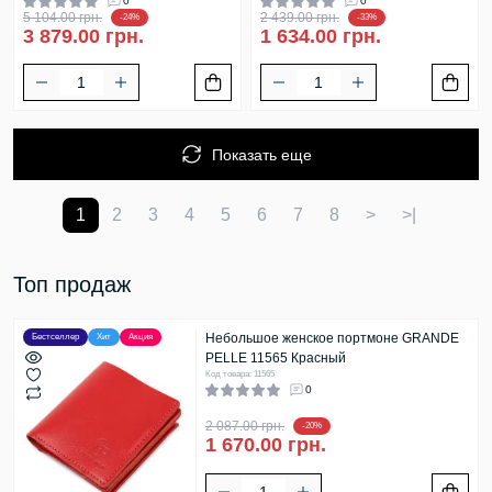
0
0
5 104.00 грн.
2 439.00 грн.
-24%
-33%
3 879.00 грн.
1 634.00 грн.
Показать еще
1
2
3
4
5
6
7
8
>
>|
Топ продаж
Небольшое женское портмоне GRANDE
Бестселлер
Хит
Акция
PELLE 11565 Красный
Код товара: 11565
0
2 087.00 грн.
-20%
1 670.00 грн.