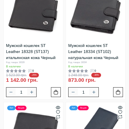
Мужской кошелек ST
Мужской кошелек ST
Leather 18328 (ST137)
Leather 18334 (ST102)
итальянская кожа Черный
натуральная кожа Черный
Код товара: 18328
Код товара: 18334
В наличии
В наличии
0
0
1 523.00 грн.
1 248.00 грн.
-25%
-30%
1 142.00 грн.
873.00 грн.
Хит
Акция
Хит
Акция