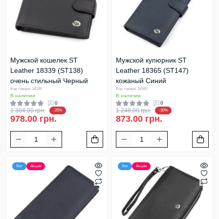
Мужской кошелек ST
Мужской купюрник ST
Leather 18339 (ST138)
Leather 18365 (ST147)
очень стильный Черный
кожаный Синий
Код товара: 18339
Код товара: 18365
В наличии
В наличии
0
0
1 304.00 грн.
1 248.00 грн.
-25%
-30%
978.00 грн.
873.00 грн.
Хит
Акция
Хит
Акция