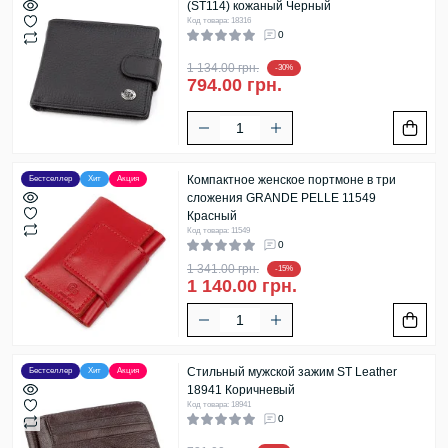
(ST114) кожаный Черный
Код товара: 18316
0
1 134.00 грн.
-30%
794.00 грн.
Компактное женское портмоне в три
Бестселлер
Хит
Акция
сложения GRANDE PELLE 11549
Красный
Код товара: 11549
0
1 341.00 грн.
-15%
1 140.00 грн.
Стильный мужской зажим ST Leather
Бестселлер
Хит
Акция
18941 Коричневый
Код товара: 18941
0