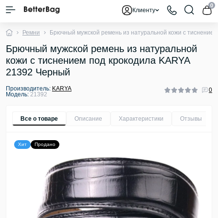
0
Клиенту
Ремни
Брючный мужской ремень из натуральной кожи с тиснение
Брючный мужской ремень из натуральной
кожи с тиснением под крокодила KARYA
21392 Черный
Производитель:
KARYA
0
Модель:
21392
Все о товаре
Описание
Характеристики
Отзывы
0
Хит
Продано