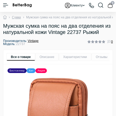
0
Клиенту
Сумки
Мужская сумка на пояс на два отделения из натуральной к
Мужская сумка на пояс на два отделения из
натуральной кожи Vintage 22737 Рыжий
Производитель:
Vintage
0
Модель:
22737
Все о товаре
Описание
Характеристики
Отзывы
0
Бестселлер
Хит
Акция