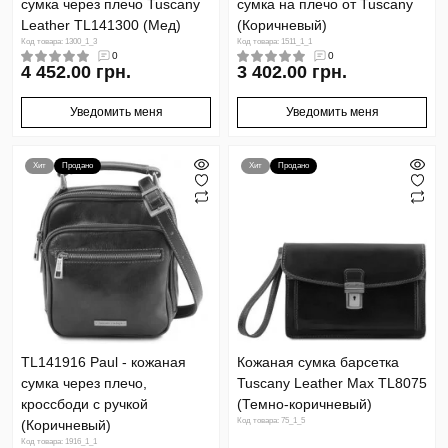
сумка через плечо Tuscany
сумка на плечо от Tuscany
Leather TL141300 (Мед)
(Коричневый)
Код товара: 1300_1_3
Код товара: 1511_1_1
0
0
4 452.00 грн.
3 402.00 грн.
Уведомить меня
Уведомить меня
Хит
Продано
Хит
Продано
TL141916 Paul - кожаная
Кожаная сумка барсетка
сумка через плечо,
Tuscany Leather Max TL8075
кроссбоди с ручкой
(Темно-коричневый)
Код товара: 75_1_5
(Коричневый)
Код товара: 1916_1_1