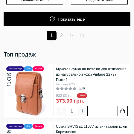
Показать еще
1
2
>
>|
Топ продаж
Мужская сумка на пояс на два отделения
Бестселлер
Хит
Акция
из натуральной кожи Vintage 22737
Рыжий
Код товара: 22737
0
933.00 грн.
-60%
373.00 грн.
Сумка SHVIGEL 11077 из винтажной кожи
Бестселлер
Хит
Акция
Коричневая