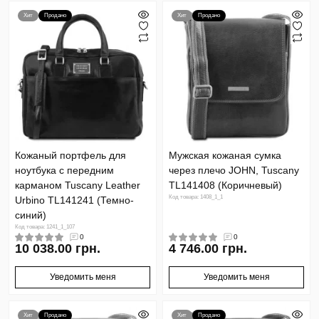
Хит
Продано
Хит
Продано
Кожаный портфель для
Мужская кожаная сумка
ноутбука с передним
через плечо JOHN, Tuscany
карманом Tuscany Leather
TL141408 (Коричневый)
Код товара: 1408_1_1
Urbino TL141241 (Темно-
синий)
Код товара: 1241_1_107
0
0
10 038.00 грн.
4 746.00 грн.
Уведомить меня
Уведомить меня
Хит
Продано
Хит
Продано