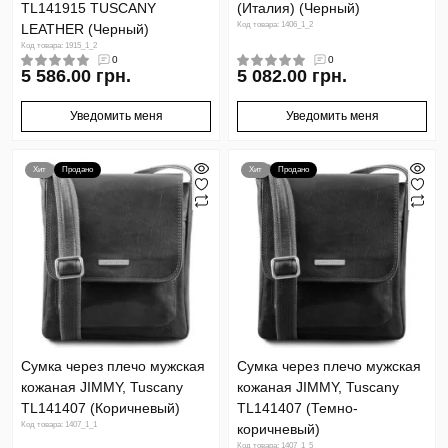
TL141915 TUSCANY
(Италия) (Черный)
Код товара: 1406_1_2
LEATHER (Черный)
Код товара: 1915_1_2
0
0
5 586.00 грн.
5 082.00 грн.
Уведомить меня
Уведомить меня
Хит
Продано
Хит
Продано
Сумка через плечо мужская
Сумка через плечо мужская
кожаная JIMMY, Tuscany
кожаная JIMMY, Tuscany
TL141407 (Коричневый)
TL141407 (Темно-
Код товара: 1407_1_1
коричневый)
Код товара: 1407_1_5