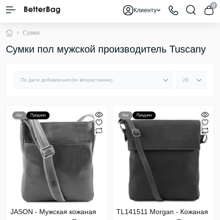
0
Клиенту
Сумки
Сумки пол мужской производитель Tuscany
Хит
Продано
Хит
Продано
JASON - Мужская кожаная
TL141511 Morgan - Кожаная