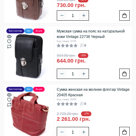
730.00 грн.
Мужская сумка на пояс из натуральной
Бестселлер
Хит
Акция
кожи Vintage 22736 Черный
Код товара: 22736
0
933.00 грн.
-31%
644.00 грн.
Сумка женская на молнии флотар Vintage
Бестселлер
Хит
Акция
20405 Красная
Код товара: 20405
0
2 725.00 грн.
-17%
2 261.00 грн.