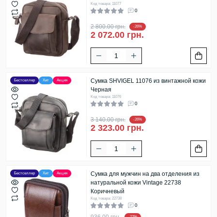
Код товара: 11077
0
2 800.00 грн.
-26%
2 072.00 грн.
Сумка SHVIGEL 11076 из винтажной кожи
Бестселлер
Хит
Акция
Черная
Код товара: 11076
0
3 140.00 грн.
-26%
2 323.00 грн.
Сумка для мужчин на два отделения из
Бестселлер
Хит
Акция
натуральной кожи Vintage 22738
Коричневый
Код товара: 22738
0
936.00 грн.
-22%