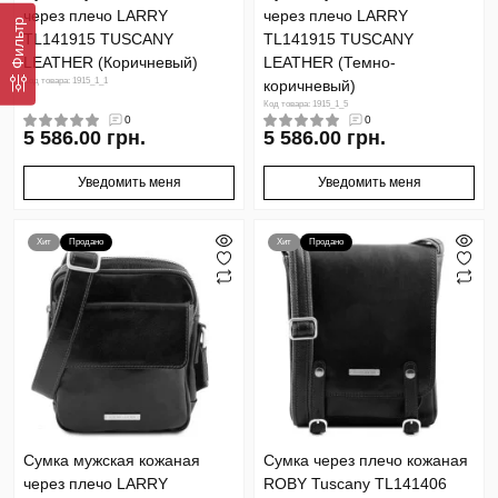
через плечо LARRY
через плечо LARRY
Фильтр
TL141915 TUSCANY
TL141915 TUSCANY
LEATHER (Коричневый)
LEATHER (Темно-
Код товара: 1915_1_1
коричневый)
Код товара: 1915_1_5
0
0
5 586.00 грн.
5 586.00 грн.
Уведомить меня
Уведомить меня
Хит
Продано
Хит
Продано
Сумка мужская кожаная
Сумка через плечо кожаная
через плечо LARRY
ROBY Tuscany TL141406