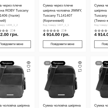
а через плече
Сумка через плече
Сумка ч
яна ROBY Tuscany
шкіряна чоловіча JIMMY,
шкіряна 
1406 (Італія)
Tuscany TL141407
Tuscany
ний)
(Коричневий)
(Темно-
вару: 1406_1_2
Код товару: 1407_1_1
Код товару
0
0
2.00 грн.
4 914.00 грн.
4 914.
Повідомити мене
Повідомити мене
Пов
Продано
Хіт
Продано
Хіт
Пр
а чоловіча шкіряна
Сумка чоловіча шкіряна
Сумка чо