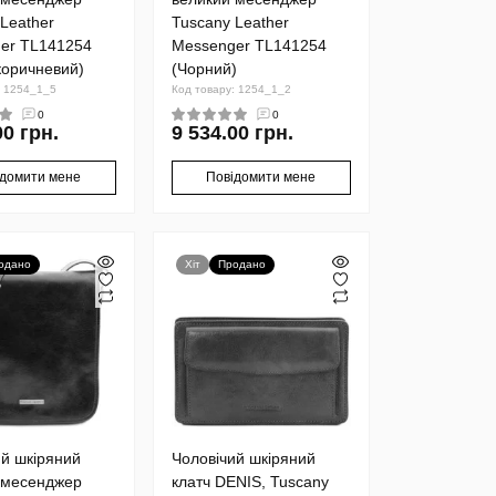
Leather
Tuscany Leather
er TL141254
Messenger TL141254
коричневий)
(Чорний)
: 1254_1_5
Код товару: 1254_1_2
0
0
00 грн.
9 534.00 грн.
ідомити мене
Повідомити мене
одано
Хіт
Продано
ий шкіряний
Чоловічий шкіряний
 месенджер
клатч DENIS, Tuscany