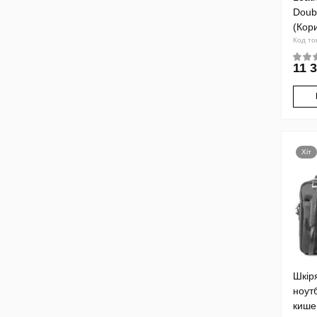
Doub
(Кор
Код то
11 3
Хіт
Шкір
ноут
кише