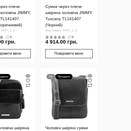
ерез плече
Сумка через плече
чоловіча JIMMY,
шкіряна чоловіча JIMMY,
 TL141407
Tuscany TL141407
коричневий)
(Чорний)
: 1407_1_5
Код товару: 1407_1_2
0
0
00 грн.
4 914.00 грн.
ідомити мене
Повідомити мене
одано
Хіт
Продано
ловіча шкіряна
Чоловічі шкіряні сумки