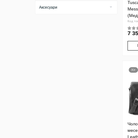
Tusc
Аксесуари
Mess
(Мед
Бірки для багажу
Код то
Брелоки
7 35
Візитниці
Ключниці
Косметички
Обкладинки
Хіт
Тревел-кейси
Футляри
Чоло
месе
Leat