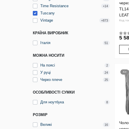
чере
Time Resistance
+14
TL14
Tuscany
LEAT
Vintage
+873
Код то
КРАЇНА ВИРОБНИК
5 58
Італія
51
МОЖНА НОСИТИ
На поясі
2
У руці
Хіт
24
Через плече
25
ОСОБЛИВОСТІ СУМКИ
Для ноутбука
8
РОЗМІР
Чолов
Великі
16
чере