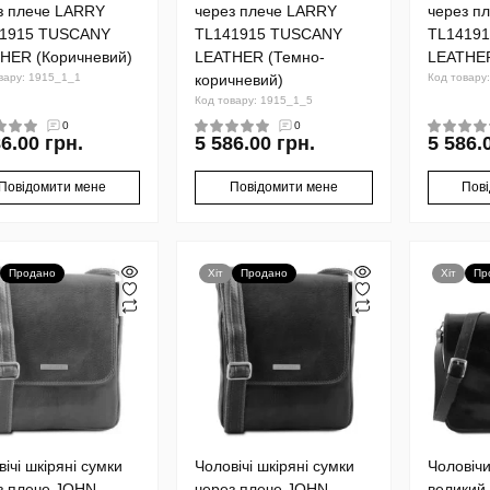
з плече LARRY
через плече LARRY
через п
1915 TUSCANY
TL141915 TUSCANY
TL1419
HER (Коричневий)
LEATHER (Темно-
LEATHER
вару: 1915_1_1
коричневий)
Код товару
Код товару: 1915_1_5
0
0
6.00 грн.
5 586.00 грн.
5 586.
Повідомити мене
Повідомити мене
Пов
Продано
Хіт
Продано
Хіт
Пр
ічі шкіряні сумки
Чоловічі шкіряні сумки
Чоловіч
з плече JOHN,
через плече JOHN,
великий