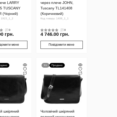
лече LARRY
через плече JOHN,
15 TUSCANY
Tuscany TL141408
 (Чорний)
(Коричневий)
: 1915_1_2
Код товару: 1408_1_1
0
0
00 грн.
4 746.00 грн.
ідомити мене
Повідомити мене
одано
Хіт
Продано
ий шкіряний
Чоловічий шкіряний
 месенджер
великий месенджер