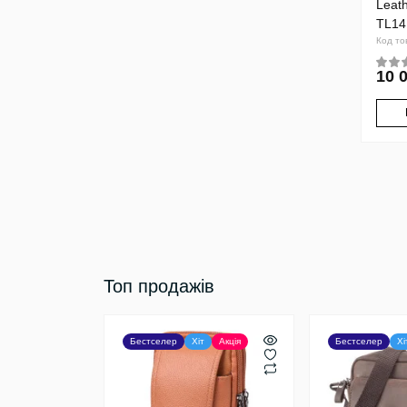
Leath
TL14
Код то
10 
Топ продажів
Бестселер
Хіт
Акція
Бестселер
Хі