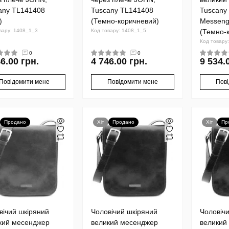
any TL141408
Tuscany TL141408
Tuscany 
)
(Темно-коричневий)
Messeng
вару: 1408_1_3
Код товару: 1408_1_5
(Темно-
Код товару
0
0
6.00 грн.
4 746.00 грн.
9 534.
Повідомити мене
Повідомити мене
Пов
Продано
Хіт
Продано
Хіт
Пр
вічий шкіряний
Чоловічий шкіряний
Чоловіч
кий месенджер
великий месенджер
великий