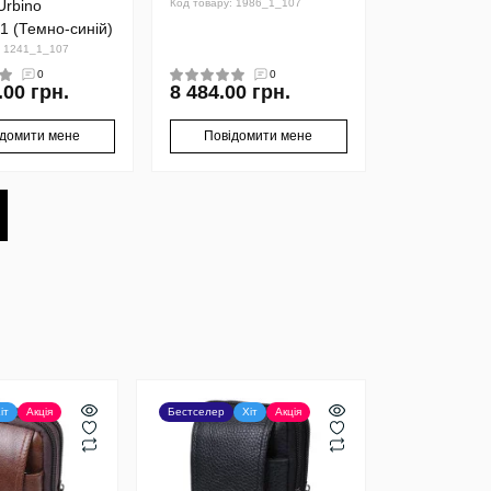
Urbino
Код товару: 1986_1_107
1 (Темно-синій)
: 1241_1_107
0
0
.00 грн.
8 484.00 грн.
ідомити мене
Повідомити мене
іт
Акція
Бестселер
Хіт
Акція