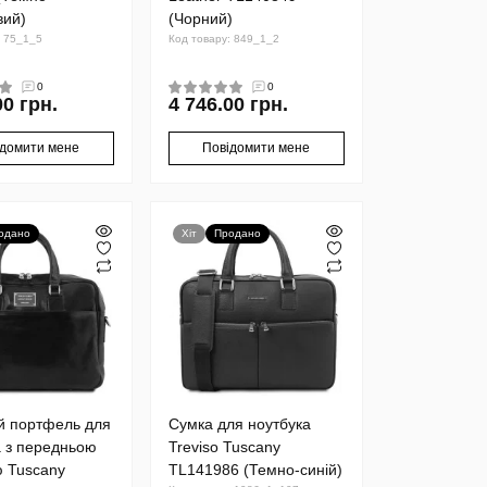
вий)
(Чорний)
: 75_1_5
Код товару: 849_1_2
0
0
00 грн.
4 746.00 грн.
ідомити мене
Повідомити мене
одано
Хіт
Продано
й портфель для
Сумка для ноутбука
а з передньою
Treviso Tuscany
 Tuscany
TL141986 (Темно-синій)