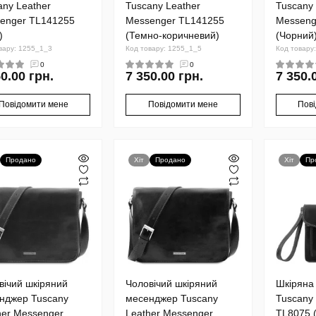
any Leather
Tuscany Leather
Tuscany 
enger TL141255
Messenger TL141255
Messeng
)
(Темно-коричневий)
(Чорний
вару: 1255_1_3
Код товару: 1255_1_5
Код товару
0
0
0.00 грн.
7 350.00 грн.
7 350.
Повідомити мене
Повідомити мене
Пов
Продано
Хіт
Продано
Хіт
Пр
вічий шкіряний
Чоловічий шкіряний
Шкіряна
нджер Tuscany
месенджер Tuscany
Tuscany
her Messenger
Leather Messenger
TL8075 