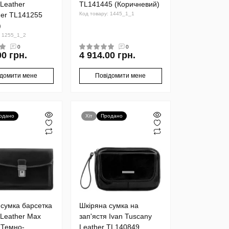
Leather
TL141445 (Коричневий)
er TL141255
Код товару: 1445_1_1
)
: 1255_1_2
0
0
00 грн.
4 914.00 грн.
ідомити мене
Повідомити мене
одано
Хіт
Продано
 сумка барсетка
Шкіряна сумка на
 Leather Max
зап'ястя Ivan Tuscany
(Темно-
Leather TL140849