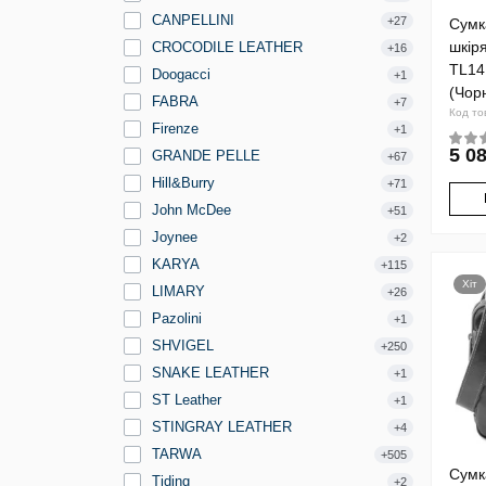
CANPELLINI
+27
Сумк
шкір
CROCODILE LEATHER
+16
TL14
Doogacci
+1
(Чор
FABRA
+7
Код то
Firenze
+1
5 08
GRANDE PELLE
+67
Hill&Burry
+71
John McDee
+51
Joynee
+2
KARYA
+115
Хіт
LIMARY
+26
Pazolini
+1
SHVIGEL
+250
SNAKE LEATHER
+1
ST Leather
+1
STINGRAY LEATHER
+4
TARWA
+505
Сумк
Tiding
+2