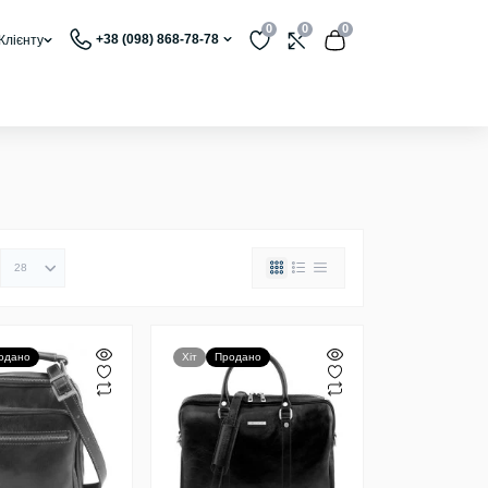
0
0
0
+38 (098) 868-78-78
Клієнту
одано
Хіт
Продано