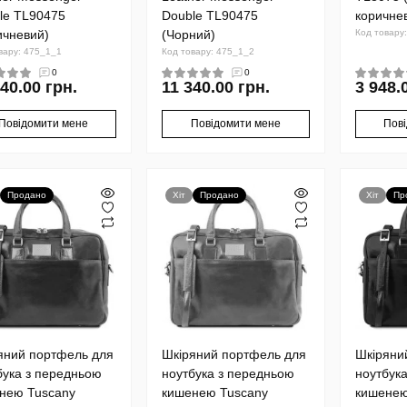
le TL90475
Double TL90475
коричне
ичневий)
(Чорний)
Код товару
вару: 475_1_1
Код товару: 475_1_2
0
0
40.00 грн.
11 340.00 грн.
3 948.
Повідомити мене
Повідомити мене
Пов
Продано
Хіт
Продано
Хіт
Пр
яний портфель для
Шкіряний портфель для
Шкіряни
бука з передньою
ноутбука з передньою
ноутбук
нею Tuscany
кишенею Tuscany
кишенею