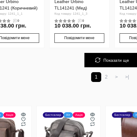
er Urbino
Leather Urbino
Leather 
1241 (Коричневий)
TL141241 (Мед)
TL14124
вару: 1241_1_1
Код товару: 1241_1_3
Код товару
0
0
038.00 грн.
10 038.00 грн.
10 038
Повідомити мене
Повідомити мене
Пов
Показати ще
1
2
>
>|
т
Акція
Бестселер
Хіт
Акція
Бестселер
Х