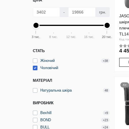
ЦІНА
-
грн.
JASO
шкір
плеч
TL14
3 тис.
8 тис.
12 тис.
16 тис.
20 тис.
Код то
4 45
СТАТЬ
Жіночий
+38
Чоловічий
МАТЕРІАЛ
Хіт
Натуральна шкіра
48
ВИРОБНИК
Bexhill
+9
BOND
+23
BULL
+24