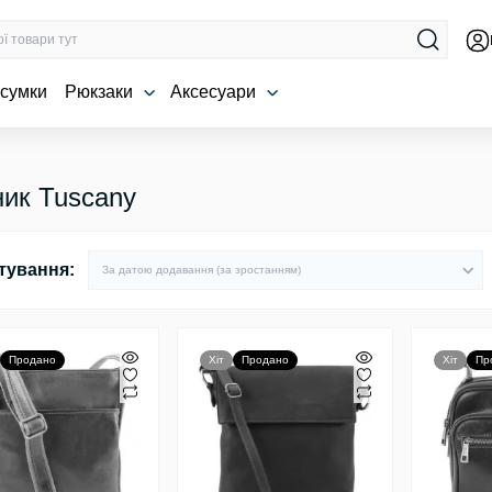
 сумки
Рюкзаки
Аксесуари
ник Tuscany
тування:
Продано
Хіт
Продано
Хіт
Пр