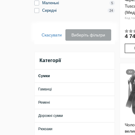
Маленькі
5
Tusc
Середні
24
(Мед
Код то
Скасувати
Виберіть фільтри
4 74
Категорії
Хіт
Сумки
Гаманці
Ремені
Дорожні сумки
Чоло
Рюкзаки
вели