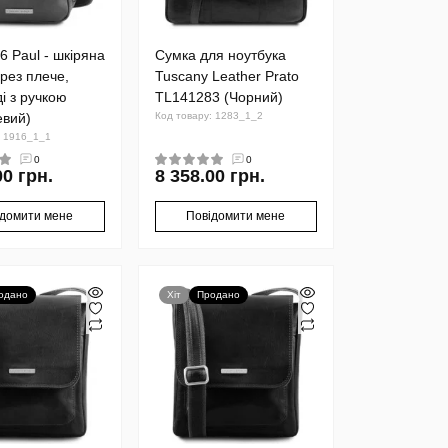
 Paul - шкіряна
Сумка для ноутбука
рез плече,
Tuscany Leather Prato
і з ручкою
TL141283 (Чорний)
евий)
Код товару: 1283_1_2
: 1916_1_1
0
0
00 грн.
8 358.00 грн.
ідомити мене
Повідомити мене
одано
Хіт
Продано