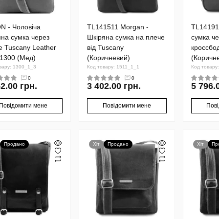
N - Чоловіча
TL141511 Morgan -
TL141916
яна сумка через
Шкіряна сумка на плече
сумка че
е Tuscany Leather
від Tuscany
кроссбод
1300 (Мед)
(Коричневий)
(Коричн
вару: 1300_1_3
Код товару: 1511_1_1
Код товару
0
0
2.00 грн.
3 402.00 грн.
5 796.
Повідомити мене
Повідомити мене
Пов
Продано
Хіт
Продано
Хіт
Пр