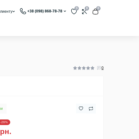
0
0
0
+38 (098) 868-78-78
лиенту
0
ии
-26%
грн.