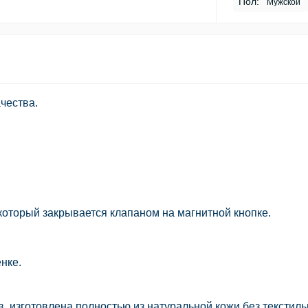
Пол:
Мужской
чества.
 который закрывается клапаном на магнитной кнопке.
нке.
, изготовлена полностью из натуральной кожи без текстил