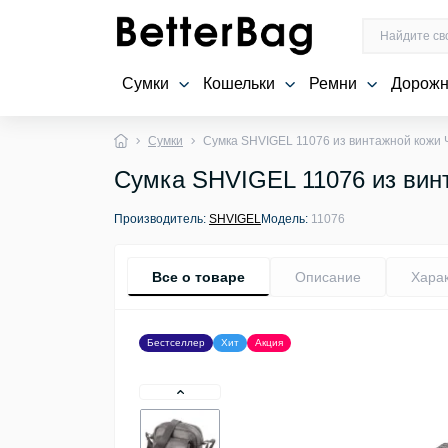
Сумки
Кошельки
Ремни
Дорожн
Сумки
Сумка SHVIGEL 11076 из винтажной кожи
Сумка SHVIGEL 11076 из вин
Производитель:
SHVIGEL
Модель:
11076
Все о товаре
Описание
Хара
Бестселлер
Хит
Акция