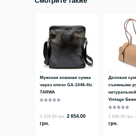
Смотрите также
Мужская кожаная сумка
Деловая сум
через плечо GA-1048-4lx
съемными р
TARWA
натуральной
Vintage Беж
2 654.00
3 318.00 грн.
1 686.00 грн.
грн.
грн.